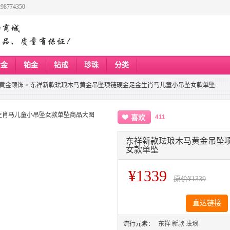
8774350
黄金
铂金
钻戒
珍珠
分类
黄金颈饰
>
东祥新款珐琅木马黄金吊坠项链硬金足金生肖马儿童小吊坠女款单坠
411
喜欢
东祥新款珐琅木马黄金吊坠
女款单坠
¥1339
原价
¥1339
直达链接
流行元素：
东祥
新款
珐琅