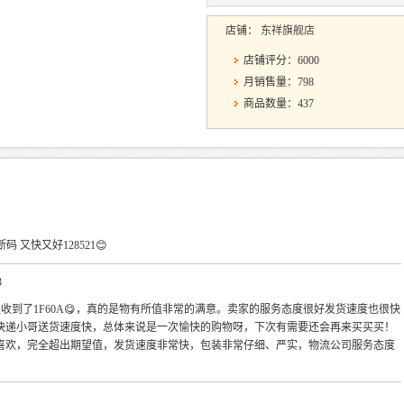
店铺：
东祥旗舰店
店铺评分：6000
月销售量：798
商品数量：437
断码 又快又好128521😊
3
宝贝已经收到了1F60A😋，真的是物有所值非常的满意。卖家的服务态度很好发货速度也很快
破损。快递小哥送货速度快，总体来说是一次愉快的购物呀，下次有需要还会再来买买买！
喜欢，完全超出期望值，发货速度非常快，包装非常仔细、严实，物流公司服务态度