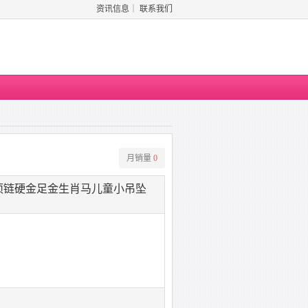
资讯信息
｜
联系我们
月销量
0
项链硬金足金生肖马儿童小吊坠