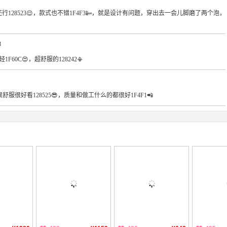
质量还行128523😌，款式也不错1F4F3📴，就是设计有问题，穿出去一会儿脚磨了两个泡，
8
轻1F60C😍，超舒服的128242📳
穿着很舒服很好看128525😎，质量和做工什么的都很好1F4F1📲