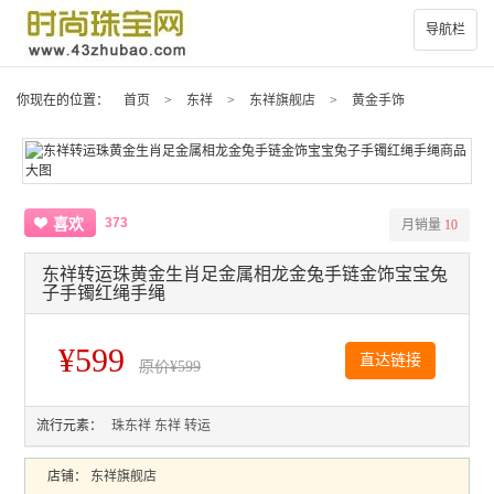
导航栏
你现在的位置：
首页
>
东祥
>
东祥旗舰店
>
黄金手饰
373
喜欢
月销量
10
东祥转运珠黄金生肖足金属相龙金兔手链金饰宝宝兔
子手镯红绳手绳
¥599
直达链接
原价
¥599
流行元素：
珠东祥
东祥
转运
店铺：
东祥旗舰店