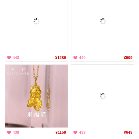
443
¥1289
440
¥909
439
¥1159
439
¥648