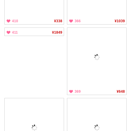
410
¥338
366
¥1039
411
¥1849
369
¥648