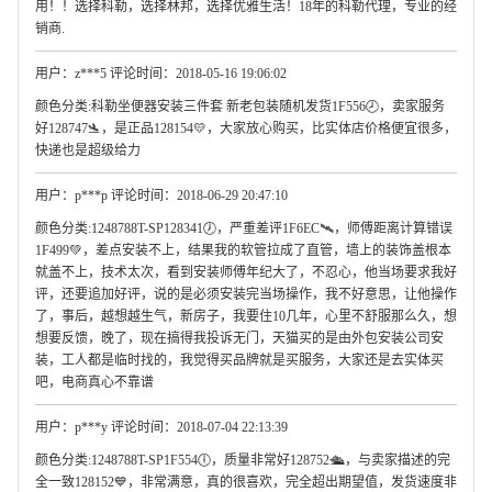
用！！选择科勒，选择林邦，选择优雅生活！18年的科勒代理，专业的经
销商.
用户：z***5 评论时间：2018-05-16 19:06:02
颜色分类:科勒坐便器安装三件套 新老包装随机发货1F556🕗，卖家服务
好128747🛬，是正品128154💛，大家放心购买，比实体店价格便宜很多，
快递也是超级给力
用户：p***p 评论时间：2018-06-29 20:47:10
颜色分类:1248788T-SP128341🕖，严重差评1F6EC🛰，师傅距离计算错误
1F499💚，差点安装不上，结果我的软管拉成了直管，墙上的装饰盖根本
就盖不上，技术太次，看到安装师傅年纪大了，不忍心，他当场要求我好
评，还要追加好评，说的是必须安装完当场操作，我不好意思，让他操作
了，事后，越想越生气，新房子，我要住10几年，心里不舒服那么久，想
想要反馈，晚了，现在搞得我投诉无门，天猫买的是由外包安装公司安
装，工人都是临时找的，我觉得买品牌就是买服务，大家还是去实体买
吧，电商真心不靠谱
用户：p***y 评论时间：2018-07-04 22:13:39
颜色分类:1248788T-SP1F554🕕，质量非常好128752🛳，与卖家描述的完
全一致128152💙，非常满意，真的很喜欢，完全超出期望值，发货速度非