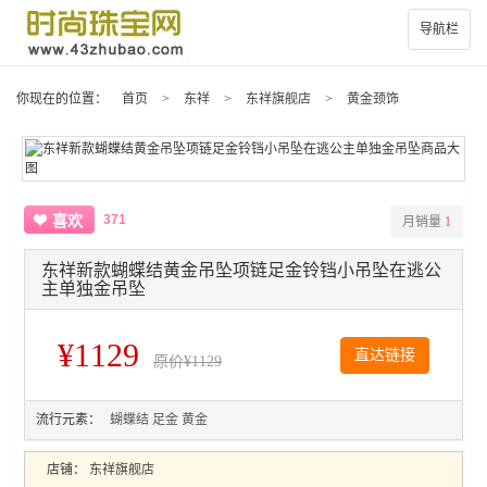
导航栏
你现在的位置：
首页
>
东祥
>
东祥旗舰店
>
黄金颈饰
371
喜欢
月销量
1
东祥新款蝴蝶结黄金吊坠项链足金铃铛小吊坠在逃公
主单独金吊坠
¥1129
直达链接
原价
¥1129
流行元素：
蝴蝶结
足金
黄金
店铺：
东祥旗舰店