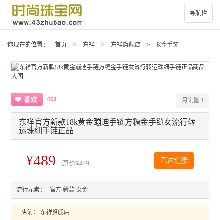
导航栏
你现在的位置：
首页
>
东祥
>
东祥旗舰店
>
K金手饰
403
喜欢
月销量
1
东祥官方新款18k黄金蹦迪手链方糖金手链女流行转
运珠细手链正品
¥489
直达链接
原价
¥489
流行元素：
官方
新款
女金
店铺：
东祥旗舰店