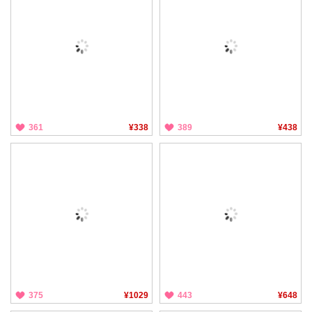
361
¥338
389
¥438
375
¥1029
443
¥648