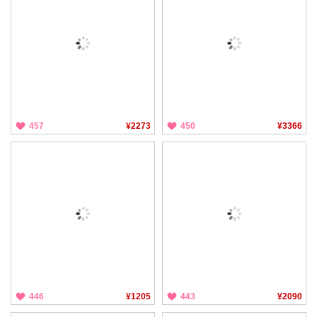
457
¥2273
450
¥3366
446
¥1205
443
¥2090