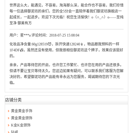
世界这么大，能遇见，不容易，淘海那么深，能合作也不容易，我们珍惜
每一位选择御泥坊的亲们，您的全5分会一直陪伴着我们御泥坊旗舰店一
起成长，一起进步。欢迎下次光临！祝您生活愉快！o（∩_∩）o——至纯
至净 御美有方
用户：星***a 评论时间：2018-07-25 15:08:04
化妆品净含量:60g128519😈，拆开快递128240📱，物品跟我预料的一样
1F4DF📠，虽然还没有使用，但我很相信御泥坊这个牌子，效果应该挺好
的。
亲亲，产品等待您的开启，也许您工作繁忙、也许您在用的产品还很多。
但请不要让宝贝等待太久。您这边如果有疑问，可以联系我们客服为您解
决好的，希望御泥坊的产品能有幸永远为您服务，竭诚期待您的下次光
临。
店铺分类
黄金黄金手饰
黄金黄金颈饰
K金K金颈饰
钻戒