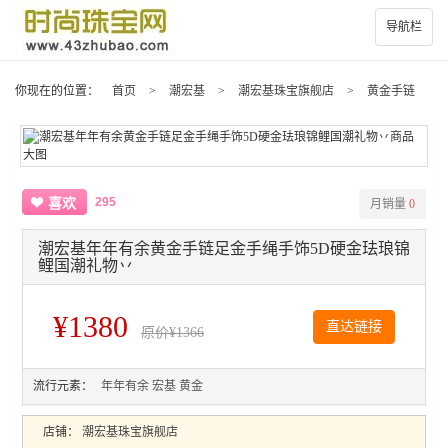
导航栏
你现在的位置：
首页
>
潮宏基
>
潮宏基珠宝旗舰店
>
黄金手链
295
喜欢
月销量
0
潮宏基年年有余黄金手链足金手绳手饰5D硬金珐琅锦
鲤国潮礼物丷
¥1380
直达链接
原价
¥1366
流行元素：
年年有余
宏基
黄金
店铺：
潮宏基珠宝旗舰店