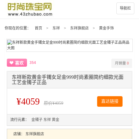
导航栏
你现在的位置：
首页
>
东祥
>
东祥旗舰店
>
黄金手饰
354
喜欢
月销量
0
东祥新款黄金手镯女足金999时尚素圈简约细款光面
工艺金镯子正品
¥4059
直达链接
原价
¥4059
流行元素：
金镯子
东祥
黄金
店铺：
东祥旗舰店