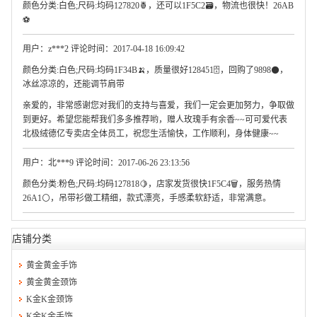
颜色分类:白色;尺码:均码127820🍍，还可以1F5C2🗃，物流也很快！26AB
⚽
用户：z***2 评论时间：2017-04-18 16:09:42
颜色分类:白色;尺码:均码1F34B🍌，质量很好128451🗄，回购了9898⚫，
冰丝凉凉的，还能调节肩带
亲爱的，非常感谢您对我们的支持与喜爱，我们一定会更加努力，争取做
到更好。希望您能帮我们多多推荐哟，赠人玫瑰手有余香~~可可爱代表
北极绒德亿专卖店全体员工，祝您生活愉快，工作顺利，身体健康~~
用户：北***9 评论时间：2017-06-26 23:13:56
颜色分类:粉色;尺码:均码127818🍋，店家发货很快1F5C4🗑，服务热情
26A1⚪，吊带衫做工精细，款式漂亮，手感柔软舒适，非常满意。
店铺分类
黄金黄金手饰
黄金黄金颈饰
K金K金颈饰
K金K金手饰