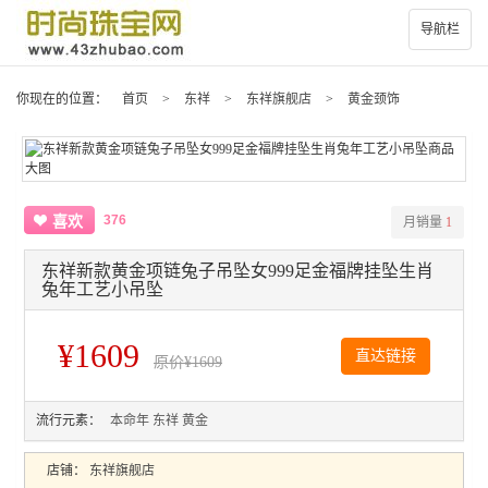
导航栏
你现在的位置：
首页
>
东祥
>
东祥旗舰店
>
黄金颈饰
376
喜欢
月销量
1
东祥新款黄金项链兔子吊坠女999足金福牌挂坠生肖
兔年工艺小吊坠
¥1609
直达链接
原价
¥1609
流行元素：
本命年
东祥
黄金
店铺：
东祥旗舰店