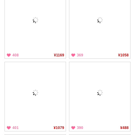
408
¥1169
369
¥1058
401
¥1079
390
¥488