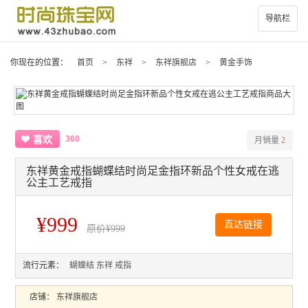
导航栏
你现在的位置：
首页
>
东祥
>
东祥旗舰店
>
黄金手饰
360
喜欢
月销量
2
东祥黄金戒指蝴蝶结时尚足金指环新品个性女戒在逃
公主工艺戒指
¥999
直达链接
原价
¥999
流行元素：
蝴蝶结
东祥
戒指
店铺：
东祥旗舰店