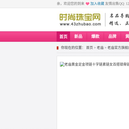
亲，欢迎您的到来
加入收藏
友情出售QQ: 129
新品
爆款
品牌
首页
你现在的位置：
首页
>
老庙
>
老庙官方旗舰