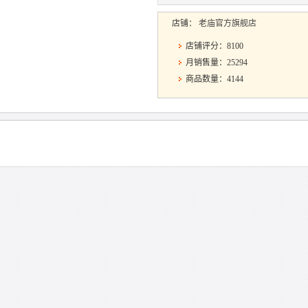
店铺：
老庙官方旗舰店
店铺评分：8100
月销售量：25294
商品数量：4144