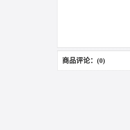
商品评论：(0)