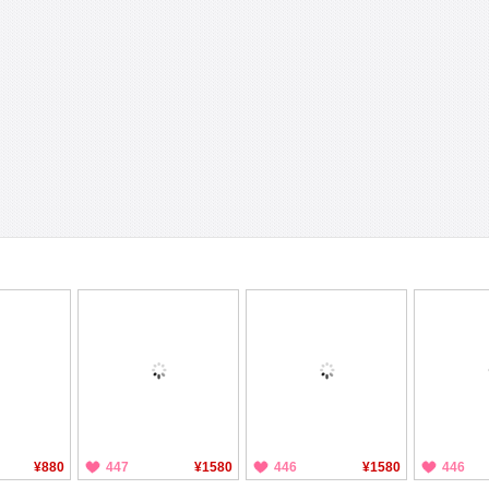
¥880
447
¥1580
446
¥1580
446