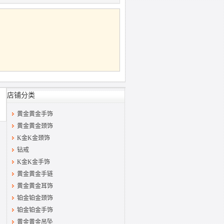
店铺分类
黄金黄金手饰
黄金黄金颈饰
K金K金颈饰
钻戒
K金K金手饰
黄金黄金手链
黄金黄金耳饰
铂金铂金颈饰
铂金铂金手饰
黄金黄金吊坠