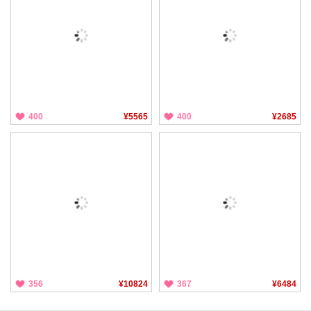
400
¥5565
400
¥2685
356
¥10824
367
¥6484