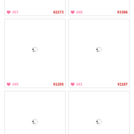
457
¥2273
448
¥3366
445
¥1205
441
¥1187