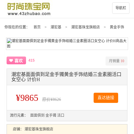
导航栏
你现在的位置：
首页
>
潮宏基
>
潮宏基珠宝旗舰店
>
黄金手饰
415
喜欢
月销量
10
潮宏基面面俱到足金手镯黄金手饰结婚三金素圈活口
女空心 计价H
¥9865
直达链接
原价
¥8626
流行元素：
面面俱到
金手镯
活口
店铺：
潮宏基珠宝旗舰店