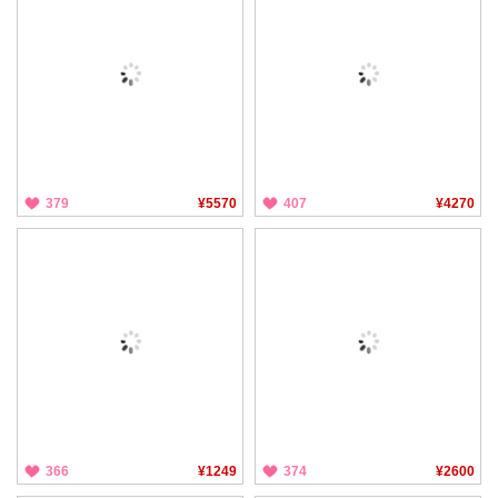
379
¥5570
407
¥4270
366
¥1249
374
¥2600