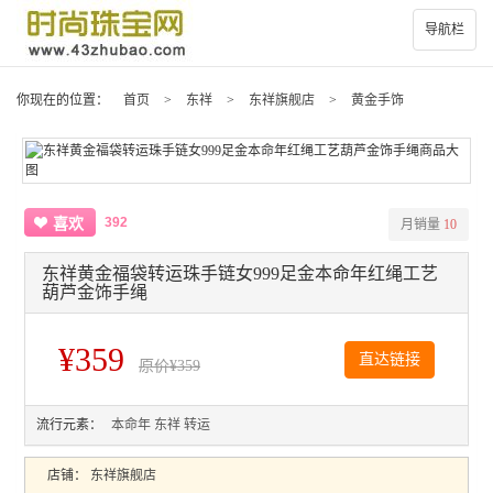
导航栏
你现在的位置：
首页
>
东祥
>
东祥旗舰店
>
黄金手饰
392
喜欢
月销量
10
东祥黄金福袋转运珠手链女999足金本命年红绳工艺
葫芦金饰手绳
¥359
直达链接
原价
¥359
流行元素：
本命年
东祥
转运
店铺：
东祥旗舰店