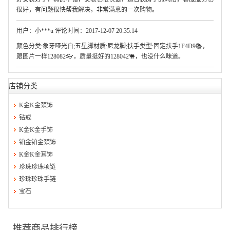
很好，有问题很快帮我解决，非常满意的一次购物。
用户：小***u 评论时间：2017-12-07 20:35:14
颜色分类:象牙哑光白;五星脚材质:尼龙脚;扶手类型:固定扶手1F4D9📚，
跟图片一样128082👓，质量挺好的128042🐫，也没什么味道。
店铺分类
K金K金颈饰
钻戒
K金K金手饰
铂金铂金颈饰
K金K金耳饰
珍珠珍珠项链
珍珠珍珠手链
宝石
推荐商品排行榜