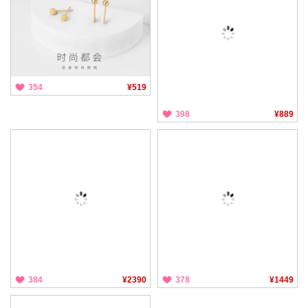
354
¥519
398
¥889
384
¥2390
378
¥1449