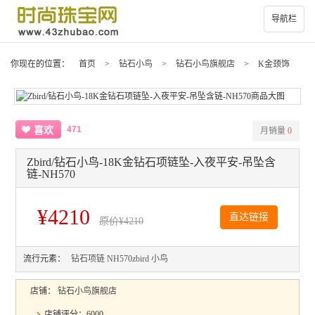
导航栏
你现在的位置：
首页
>
钻石小鸟
>
钻石小鸟旗舰店
>
K金颈饰
471
喜欢
月销量
0
Zbird/钻石小鸟-18K金钻石项链坠-入夜平安-吊坠含
链-NH570
¥4210
直达链接
原价
¥4210
流行元素：
钻石项链
NH570zbird
小鸟
店铺：
钻石小鸟旗舰店
店铺评分：6000