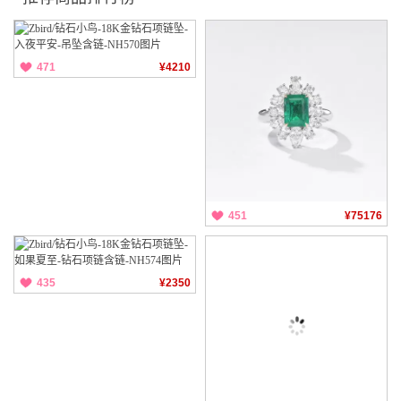
471
¥4210
451
¥75176
435
¥2350